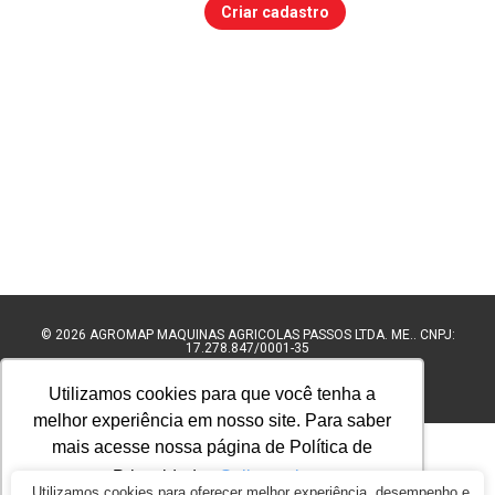
Criar cadastro
© 2026
AGROMAP MAQUINAS AGRÍCOLAS PASSOS LTDA. ME.. CNPJ:
17.278.847/0001-35
BY COMMERCEPLUS
Utilizamos cookies para que você tenha a
melhor experiência em nosso site. Para saber
mais acesse nossa página de Política de
Privacidade.
Saiba mais
Utilizamos cookies para oferecer melhor experiência, desempenho e