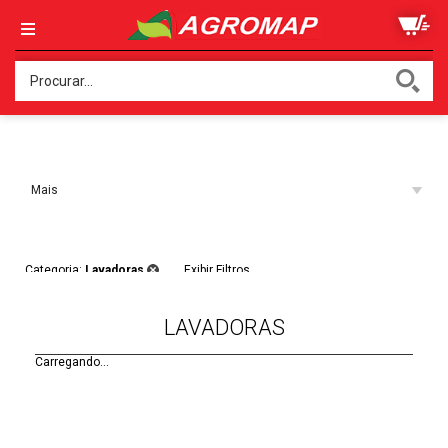
Ordenar:
Mais
Acessados
Filtros:
Categoria:
Lavadoras
Exibir Filtros
LAVADORAS
Carregando...