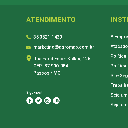
ATENDIMENTO
INST
A Empr
35 3521-1439
Atacado
marketing@agromap.com.br
Política
Rua Farid Esper Kallas, 125
CEP.: 37.900-084
Política
Passos / MG
Site Se
Trabalh
Siga-nos!
Seja um
Seja um