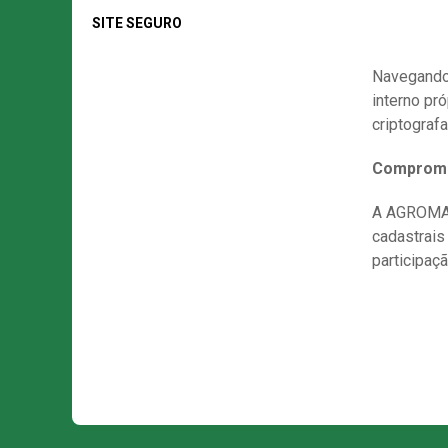
SITE SEGURO
Navegando
interno pr
criptograf
Comprom
A AGROMAP
cadastrais
participaç