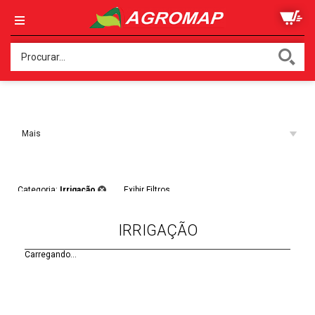
Ordenar:
Mais
Acessados
Filtros:
Categoria:
Irrigação
Exibir Filtros
IRRIGAÇÃO
Carregando...