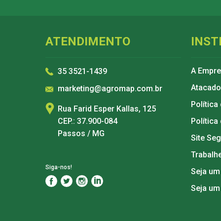
Roçadeiras
Sopradores
ATENDIMENTO
INST
A Empr
35 3521-1439
Atacado
marketing@agromap.com.br
Política
Rua Farid Esper Kallas, 125
CEP.: 37.900-084
Política
Passos / MG
Site Se
Trabalh
Siga-nos!
Seja um
Seja um