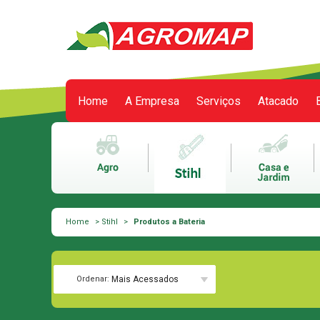
Home
A Empresa
Serviços
Atacado
Meu carrinho
0 itens
Home
>
Stihl
>
Produtos a Bateria
Ordenar:
Mais Acessados