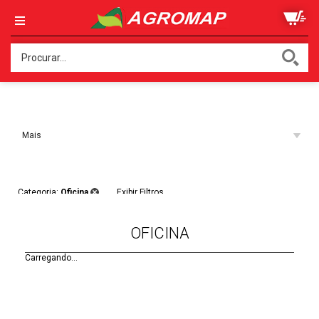
Ordenar:
Mais
Acessados
Filtros:
Categoria:
Oficina
Exibir Filtros
OFICINA
Carregando...