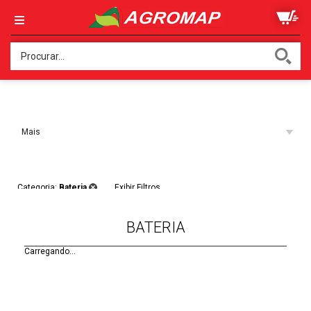
Ordenar:
Mais
Acessados
Filtros:
Categoria:
Bateria
Exibir Filtros
BATERIA
Carregando...