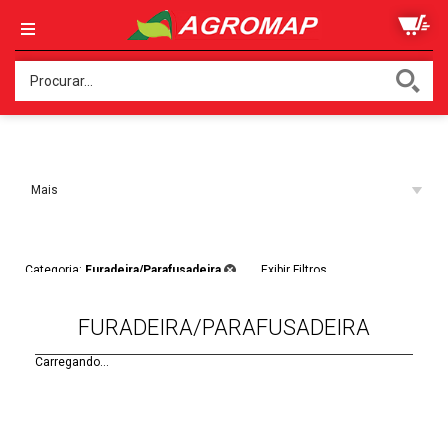
Ordenar:
Mais
Acessados
Filtros:
Categoria:
Furadeira/Parafusadeira
Exibir Filtros
FURADEIRA/PARAFUSADEIRA
Carregando...