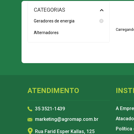
CATEGORIAS
Geradores de energia
Carregando
Alternadores
ATENDIMENTO
INST
A Empr
35 3521-1439
Atacado
marketing@agromap.com.br
Política
Rua Farid Esper Kallas, 125