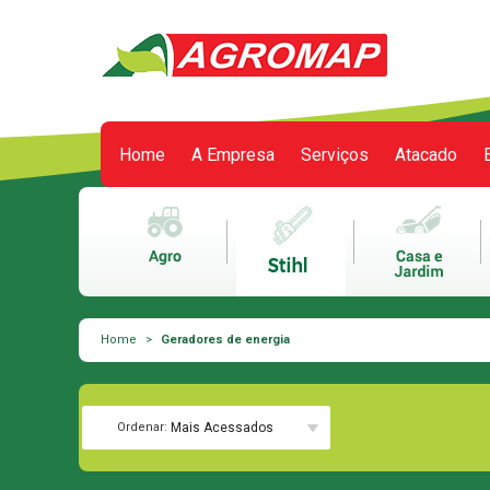
Home
A Empresa
Serviços
Atacado
Meu carrinho
0 itens
Home
>
Geradores de energia
Ordenar:
Mais Acessados