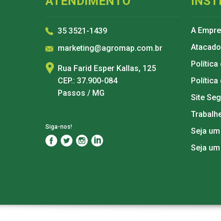
ATENDIMENTO
INST
A Empr
35 3521-1439
Atacado
marketing@agromap.com.br
Política
Rua Farid Esper Kallas, 125
CEP.: 37.900-084
Política
Passos / MG
Site Se
Trabalh
Siga-nos!
Seja um
Seja um