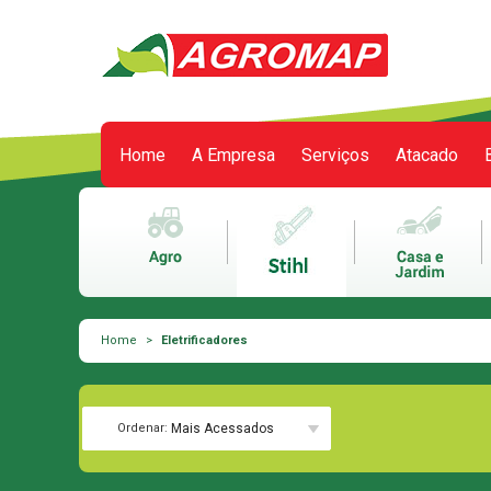
Home
A Empresa
Serviços
Atacado
Meu carrinho
0 itens
Home
>
Eletrificadores
Ordenar:
Mais Acessados