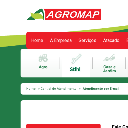
Home
A Empresa
Serviços
Atacado
Meu carrinho
0 itens
Home
>
Central de Atendimento
>
Atendimento por E-mail
Fale C