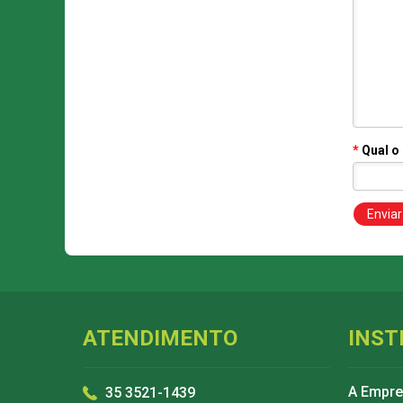
*
Qual o
ATENDIMENTO
INST
A Empr
35 3521-1439