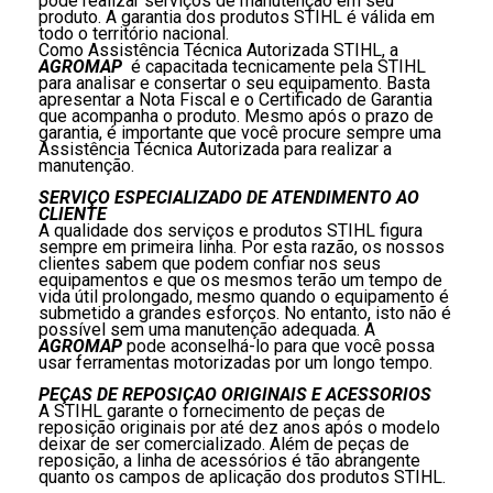
pode realizar serviços de manutenção em seu
produto. A garantia dos produtos STIHL é válida em
todo o território nacional.
Como Assistência Técnica Autorizada STIHL, a
AGROMAP
é capacitada tecnicamente pela STIHL
para analisar e consertar o seu equipamento. Basta
apresentar a Nota Fiscal e o Certificado de Garantia
que acompanha o produto. Mesmo após o prazo de
garantia, é importante que você procure sempre uma
Assistência Técnica Autorizada para realizar a
manutenção.
SERVIÇO ESPECIALIZADO DE ATENDIMENTO AO
CLIENTE
A qualidade dos serviços e produtos STIHL figura
sempre em primeira linha. Por esta razão, os nossos
clientes sabem que podem confiar nos seus
equipamentos e que os mesmos terão um tempo de
vida útil prolongado, mesmo quando o equipamento é
submetido a grandes esforços. No entanto, isto não é
possível sem uma manutenção adequada. A
AGROMAP
pode aconselhá-lo para que você possa
usar ferramentas motorizadas por um longo tempo.
PEÇAS DE REPOSIÇÃO ORIGINAIS E ACESSÓRIOS
A STIHL garante o fornecimento de peças de
reposição originais por até dez anos após o modelo
deixar de ser comercializado. Além de peças de
reposição, a linha de acessórios é tão abrangente
quanto os campos de aplicação dos produtos STIHL.