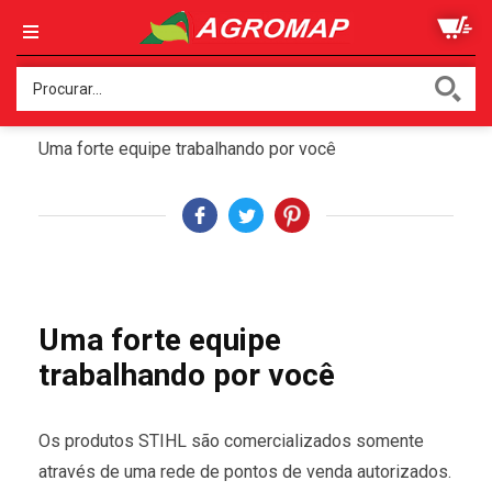
CONCESSIONÁRIA STIHL
Uma forte equipe trabalhando por você
VEN
CON
A
Uma forte equipe
AGR
lhe
trabalhando por você
forn
dica
em
rela
Os produtos STIHL são comercializados somente
ao
uso
através de uma rede de pontos de venda autorizados.
segu