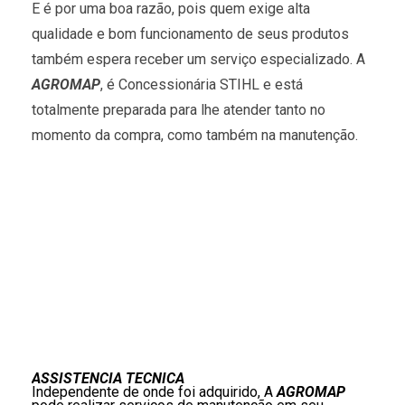
e
E é por uma boa razão, pois quem exige alta
corr
de
qualidade e bom funcionamento de seus produtos
seu
equi
também espera receber um serviço especializado. A
ENT
AGROMAP
, é Concessionária STIHL e está
TÉC
Orie
totalmente preparada para lhe atender tanto no
sobr
momento da compra, como também na manutenção.
oper
manu
e
usos
do
equi
são
tran
ao
clien
por
prof
que
ente
tudo
da
marc
ASSISTÊNCIA TÉCNICA
Independente de onde foi adquirido
, A
AGROMAP