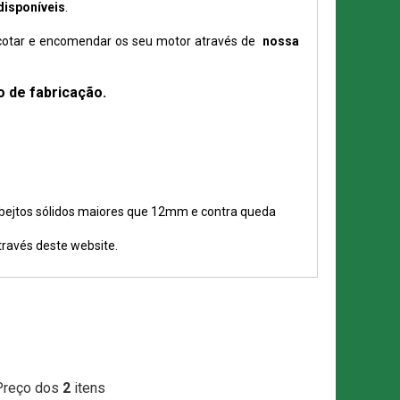
isponíveis
.
 cotar e encomendar os seu motor através de
nossa
o de fabricação.
 obejtos sólidos maiores que 12mm e contra queda
través deste website.
Preço dos
2
itens