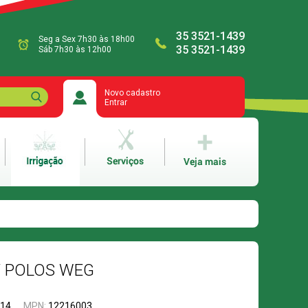
35 3521-1439
Seg a Sex 7h30 às 18h00
35 3521-1439
Sáb 7h30 às 12h00
Novo cadastro
Entrar
V POLOS WEG
814
MPN:
12216003