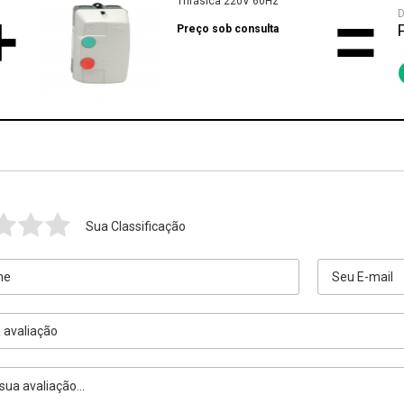
Trifásica 220V 60Hz
+
=
D
Preço sob consulta
Sua Classificação