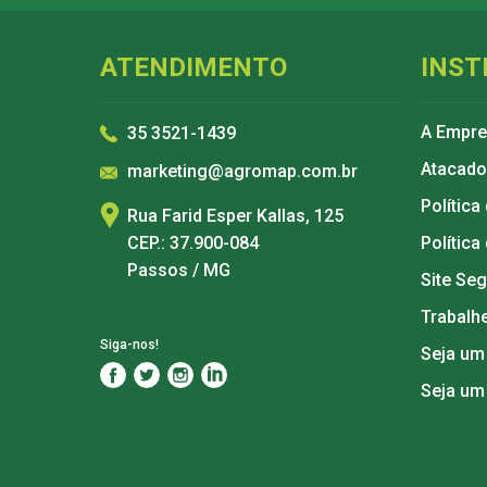
ATENDIMENTO
INST
A Empr
35 3521-1439
Atacado
marketing@agromap.com.br
Política
Rua Farid Esper Kallas, 125
CEP.: 37.900-084
Política
Passos / MG
Site Se
Trabalh
Siga-nos!
Seja um
Seja um