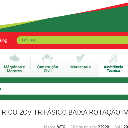
Blog
g
RICO 2CV TRIFÁSICO BAIXA ROTAÇÃO I
Marca:
WEG
Código no site:
23928
SKU:
2