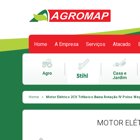
Home
A Empresa
Serviços
Atacado
Meu carrinho
0 itens
Home
>
Motor Elétrico 2CV Trifásico Baixa Rotação IV Polos We
MOTOR ELÉT