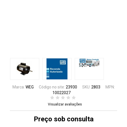
Marca:
WEG
Código no site:
23930
SKU:
2803
MPN:
Preç
10022027
De: R$
Por:
Visualizar avaliações
Preço sob consulta
In