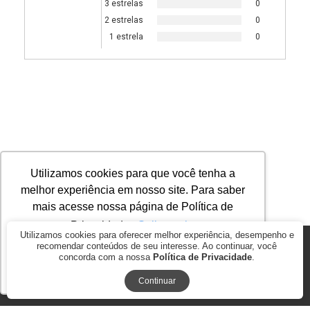
3 estrelas
0
2 estrelas
0
1 estrela
0
Utilizamos cookies para que você tenha a
melhor experiência em nosso site. Para saber
mais acesse nossa página de Política de
Privacidade.
Saiba mais
Utilizamos cookies para oferecer melhor experiência, desempenho e
recomendar conteúdos de seu interesse. Ao continuar, você
© 2026
AGROMAP MAQUINAS AGRÍCOLAS PASSOS LTDA. ME.. CNPJ:
concorda com a nossa
Política de Privacidade
.
17.278.847/0001-35
Ok, entendi!
BY COMMERCEPLUS
Continuar