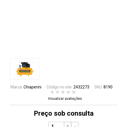
Marca:
Chiaperini
Código no site:
2432273
SKU:
8190
Visualizar avaliações
Preço sob consulta
+
-