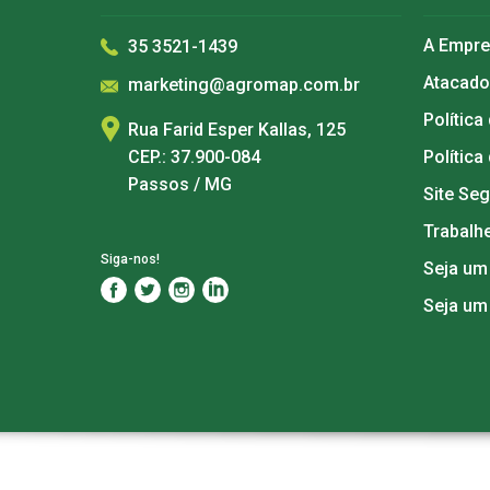
A Empr
35 3521-1439
Atacado
marketing@agromap.com.br
Política
Rua Farid Esper Kallas, 125
CEP.: 37.900-084
Política
Passos / MG
Site Se
Trabalh
Siga-nos!
Seja um
Seja um