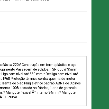
ásica 220V Construção em termoplástico e aço
e entupimento Passagem de sólidos: TSP-550W 35mm
* Liga com nível até 550 mm * Desliga com nível até
o IP68 Proteção térmica contra queima de motor
Isenta de óleo Plug elétrico padrão ABNT de 3 pinos
mento 100% testado na fábrica, 1 ano de garantia
m: * Mangote flexivel Ã˜ interno 34mm * Mangote
Ã˜ 1" curva