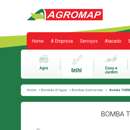
Home
A Empresa
Serviços
Atacado
Meu carrinho
0 itens
Home
>
Bombas d\'água
>
Bombas Submersas
>
Bomba THEBE
BOMBA T