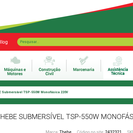
Blog
 Submersível TSP-550W Monofásica 220V
HEBE SUBMERSÍVEL TSP-550W MONOFÁS
Marca:
Thebe
Código no site:
2432321
SK