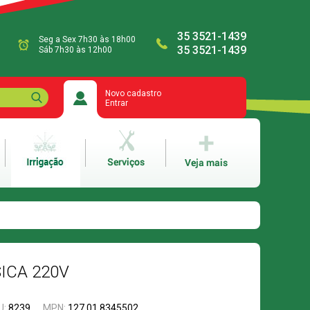
35 3521-1439
Seg a Sex 7h30 às 18h00
35 3521-1439
Sáb 7h30 às 12h00
Novo cadastro
Entrar
ICA 220V
U:
8239
MPN:
127.01.8345502