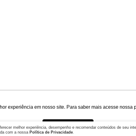
FORMAS DE
PAGAMENTO
hor experiência em nosso site. Para saber mais acesse nossa p
Ok, entendi!
oferecer melhor experiência, desempenho e recomendar conteúdos de seu int
orda com a nossa
Política de Privacidade
.