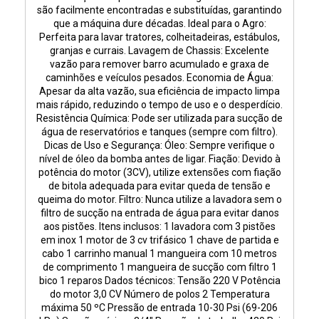
são facilmente encontradas e substituídas, garantindo
que a máquina dure décadas. Ideal para o Agro:
Perfeita para lavar tratores, colheitadeiras, estábulos,
granjas e currais. Lavagem de Chassis: Excelente
vazão para remover barro acumulado e graxa de
caminhões e veículos pesados. Economia de Água:
Apesar da alta vazão, sua eficiência de impacto limpa
mais rápido, reduzindo o tempo de uso e o desperdício.
Resistência Química: Pode ser utilizada para sucção de
água de reservatórios e tanques (sempre com filtro).
Dicas de Uso e Segurança: Óleo: Sempre verifique o
nível de óleo da bomba antes de ligar. Fiação: Devido à
potência do motor (3CV), utilize extensões com fiação
de bitola adequada para evitar queda de tensão e
queima do motor. Filtro: Nunca utilize a lavadora sem o
filtro de sucção na entrada de água para evitar danos
aos pistões. Itens inclusos: 1 lavadora com 3 pistões
em inox 1 motor de 3 cv trifásico 1 chave de partida e
cabo 1 carrinho manual 1 mangueira com 10 metros
de comprimento 1 mangueira de sucção com filtro 1
bico 1 reparos Dados técnicos: Tensão 220 V Potência
do motor 3,0 CV Número de polos 2 Temperatura
máxima 50 ºC Pressão de entrada 10-30 Psi (69-206