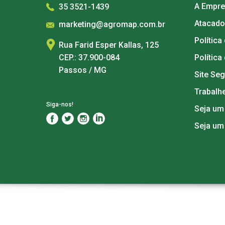
A Empr
35 3521-1439
Atacado
marketing@agromap.com.br
Política
Rua Farid Esper Kallas, 125
CEP.: 37.900-084
Política
Passos / MG
Site Se
Trabalh
Siga-nos!
Seja um
Seja um