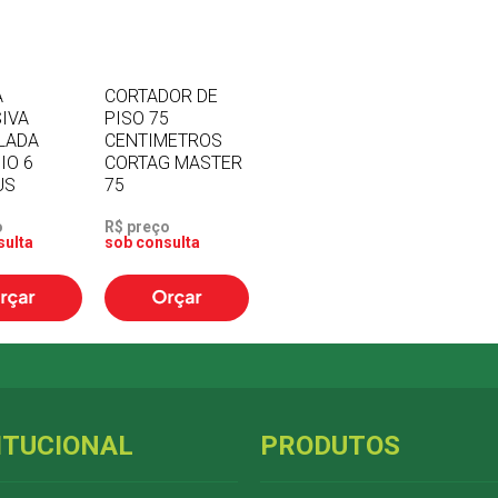
A
CORTADOR DE
IVA
PISO 75
LADA
CENTIMETROS
IO 6
CORTAG MASTER
US
75
o
R$ preço
sulta
sob consulta
ITUCIONAL
PRODUTOS