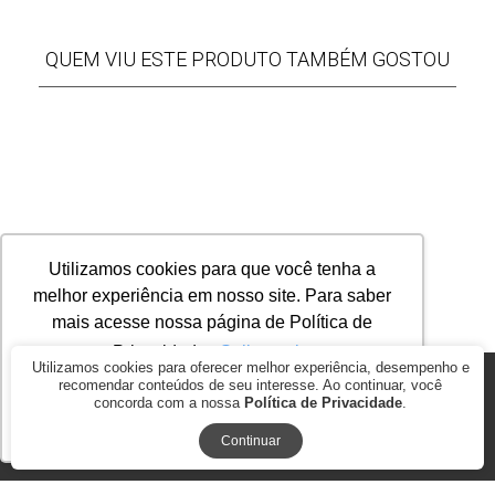
QUEM VIU ESTE PRODUTO TAMBÉM GOSTOU
Utilizamos cookies para que você tenha a
melhor experiência em nosso site. Para saber
mais acesse nossa página de Política de
Privacidade.
Saiba mais
Utilizamos cookies para oferecer melhor experiência, desempenho e
recomendar conteúdos de seu interesse. Ao continuar, você
© 2026
AGROMAP MAQUINAS AGRÍCOLAS PASSOS LTDA. ME.. CNPJ:
concorda com a nossa
Política de Privacidade
.
17.278.847/0001-35
Ok, entendi!
BY COMMERCEPLUS
Continuar