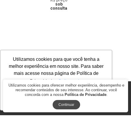
R$ preço
sob
consulta
Utilizamos cookies para que você tenha a
melhor experiência em nosso site. Para saber
mais acesse nossa página de Política de
Privacidade.
Saiba mais
Utilizamos cookies para oferecer melhor experiência, desempenho e
recomendar conteúdos de seu interesse. Ao continuar, você
© 2026
AGROMAP MAQUINAS AGRÍCOLAS PASSOS LTDA. ME.. CNPJ:
concorda com a nossa
Política de Privacidade
.
17.278.847/0001-35
Ok, entendi!
BY COMMERCEPLUS
Continuar