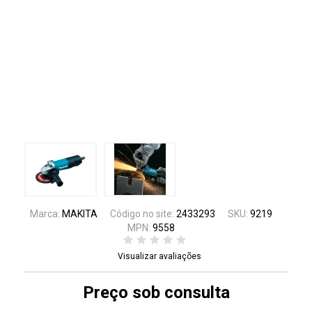
Marca:
MAKITA
Código no site:
2433293
SKU:
9219
MPN:
9558
Visualizar avaliações
Preço sob consulta