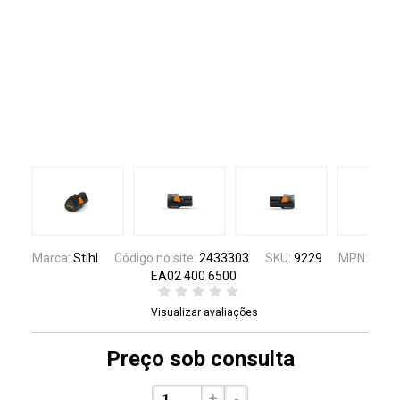
Marca:
Stihl
Código no site:
2433303
SKU:
9229
MPN:
EA02 400 6500
Visualizar avaliações
Preço sob consulta
+
-