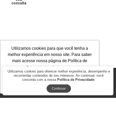
consulta
Utilizamos cookies para que você tenha a
melhor experiência em nosso site. Para saber
mais acesse nossa página de Política de
Privacidade.
Saiba mais
Utilizamos cookies para oferecer melhor experiência, desempenho e
recomendar conteúdos de seu interesse. Ao continuar, você
© 2026
AGROMAP MAQUINAS AGRÍCOLAS PASSOS LTDA. ME.. CNPJ:
concorda com a nossa
Política de Privacidade
.
17.278.847/0001-35
Ok, entendi!
BY COMMERCEPLUS
Continuar