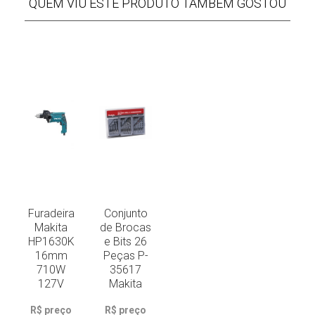
QUEM VIU ESTE PRODUTO TAMBÉM GOSTOU
Furadeira
Conjunto
Makita
de Brocas
HP1630K
e Bits 26
16mm
Peças P-
710W
35617
127V
Makita
R$ preço
R$ preço