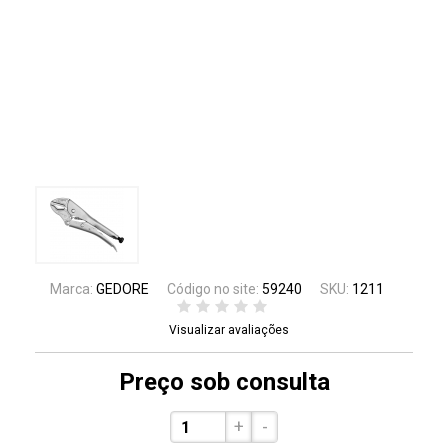
Marca:
GEDORE
Código no site:
59240
SKU:
1211
Visualizar avaliações
Preço sob consulta
+
-