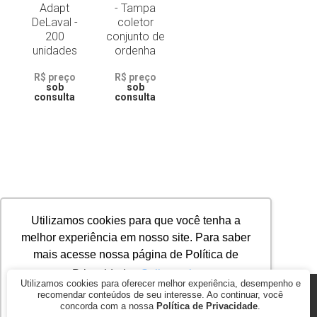
Adapt
- Tampa
DeLaval -
coletor
200
conjunto de
unidades
ordenha
R$ preço
R$ preço
sob
sob
consulta
consulta
Utilizamos cookies para que você tenha a
melhor experiência em nosso site. Para saber
mais acesse nossa página de Política de
Privacidade.
Saiba mais
Utilizamos cookies para oferecer melhor experiência, desempenho e
recomendar conteúdos de seu interesse. Ao continuar, você
© 2026
AGROMAP MAQUINAS AGRÍCOLAS PASSOS LTDA. ME.. CNPJ:
concorda com a nossa
Política de Privacidade
.
17.278.847/0001-35
Ok, entendi!