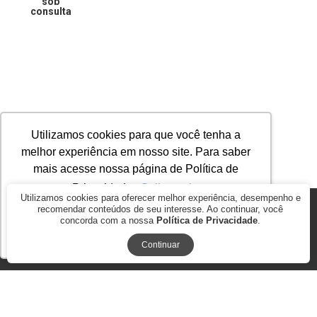
sob
consulta
Utilizamos cookies para que você tenha a
melhor experiência em nosso site. Para saber
mais acesse nossa página de Política de
Privacidade.
Saiba mais
Utilizamos cookies para oferecer melhor experiência, desempenho e
recomendar conteúdos de seu interesse. Ao continuar, você
© 2026
AGROMAP MAQUINAS AGRÍCOLAS PASSOS LTDA. ME.. CNPJ:
concorda com a nossa
Política de Privacidade
.
17.278.847/0001-35
Ok, entendi!
BY COMMERCEPLUS
Continuar