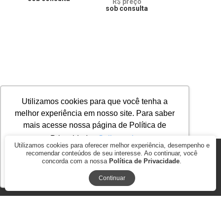
R$ preço
sob consulta
Utilizamos cookies para que você tenha a
melhor experiência em nosso site. Para saber
mais acesse nossa página de Política de
Privacidade.
Saiba mais
Utilizamos cookies para oferecer melhor experiência, desempenho e
recomendar conteúdos de seu interesse. Ao continuar, você
© 2026
AGROMAP MAQUINAS AGRÍCOLAS PASSOS LTDA. ME.. CNPJ:
concorda com a nossa
Política de Privacidade
.
17.278.847/0001-35
Ok, entendi!
BY COMMERCEPLUS
Continuar