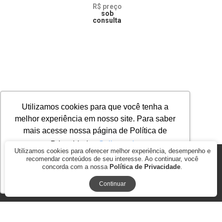
R$ preço
sob
consulta
Utilizamos cookies para que você tenha a
melhor experiência em nosso site. Para saber
mais acesse nossa página de Política de
Privacidade.
Saiba mais
Utilizamos cookies para oferecer melhor experiência, desempenho e
recomendar conteúdos de seu interesse. Ao continuar, você
© 2026
AGROMAP MAQUINAS AGRÍCOLAS PASSOS LTDA. ME.. CNPJ:
concorda com a nossa
Política de Privacidade
.
17.278.847/0001-35
Ok, entendi!
BY COMMERCEPLUS
Continuar