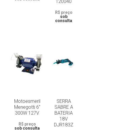
120040
R$ preço
sob
consulta
Motoesmeril
SERRA
Menegotti 6"
SABRE A
300W 127V
BATERIA
18V
R$ preço
DJR183Z
sob consulta