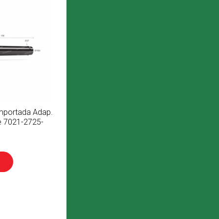
importada Adap.
e 7021-2725-