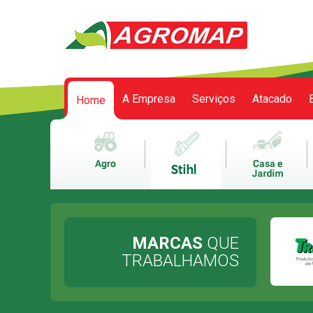
A Empresa
Serviços
Atacado
Home
Meu carrinho
0 itens
MARCAS
QUE
TRABALHAMOS