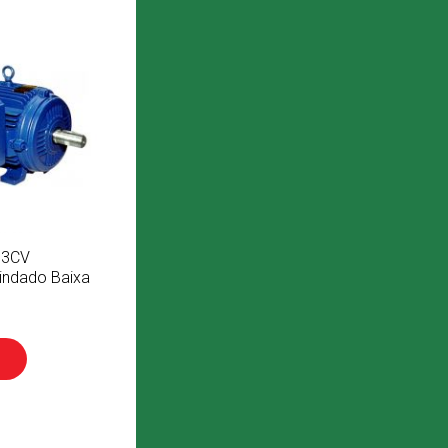
o 3CV
indado Baixa