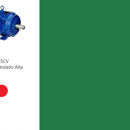
o 5CV
indado Alta