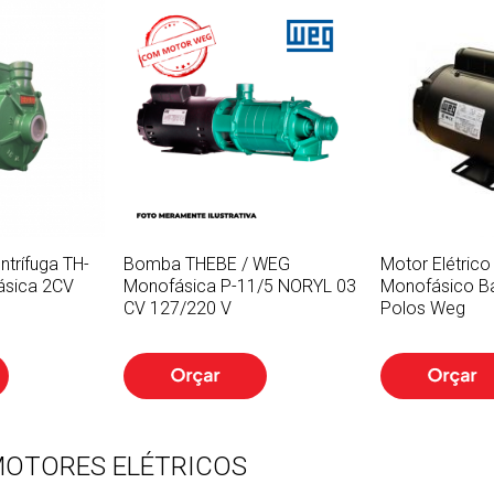
trífuga TH-
Bomba THEBE / WEG
Motor Elétric
ásica 2CV
Monofásica P-11/5 NORYL 03
Monofásico Ba
CV 127/220 V
Polos Weg
OTORES ELÉTRICOS