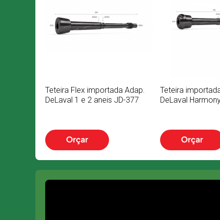
Teteira Flex importada Adap.
Teteira importad
DeLaval 1 e 2 aneis JD-377
DeLaval Harmony