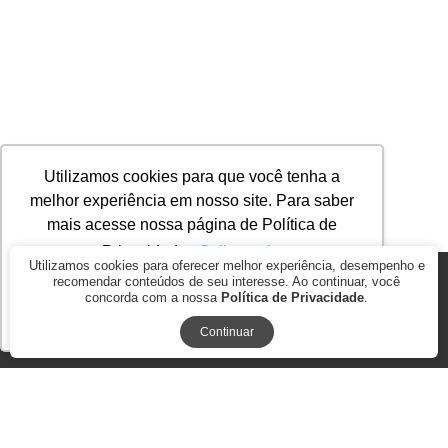
Utilizamos cookies para que você tenha a
melhor experiência em nosso site. Para saber
mais acesse nossa página de Política de
Privacidade.
Saiba mais
Utilizamos cookies para oferecer melhor experiência, desempenho e
recomendar conteúdos de seu interesse. Ao continuar, você
© 2026
AGROMAP MAQUINAS AGRÍCOLAS PASSOS LTDA. ME.. CNPJ:
concorda com a nossa
Política de Privacidade
.
17.278.847/0001-35
Ok, entendi!
BY COMMERCEPLUS
Continuar